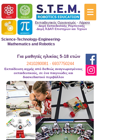
Εκπαιδευτικός Οργανισμός -
Λάρισα
-
Δομή Εκπαιδευτικής Ρομποτικής
-Δομή ΚΔΑΠ Επιστημών και Τεχνών
Science-Technology-Engineering-
Mathematics and Robotics
Για μαθητές ηλικίας 5-18 ετών
2410280081 -
6937750244
Εκπαίδευση αιχμής από διεθνώς αναγνωρισμένους
εκπαιδευτικούς, σε ένα παιγνιώδες και
διασκεδαστικό περιβάλλον