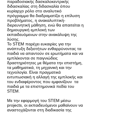
παραδοσιακής δασκαλοκεντρικής
διδασκαλίας στη διδασκαλία όπου
κυρίαρχο ρόλο στο αναλυτικό
πρόγραμμα θα διαδραματίζει η επίλυση
προβλήματος, η ανακαλυπτική-
διερευνητική μάθηση, ενώ θα απαιτείται η
δημιουργική εμπλοκή των
εκπαιδευόμενων στην ανακάλυψη της
λύσης.
Το STEM παρέχει ευκαιρίες για την
ανάπτυξη δεξιοτήτων ενθαρρύνοντας τα
παιδιά να απαντούν σε ερωτήματα και να
εμπλέκονται σε παιγνιώδεις
δραστηριότητες με θέματα την επιστήμη,
τα μαθηματικά, τη μηχανική και την
τεχνολογία. Είναι πραγματικά
εντυπωσιακή η αλλαγή της εμπλοκής και
του ενδιαφέροντος που εμφανίζουν τα
παιδιά με τα επιστημονικά πεδία του
STEM.
Με την εφαρμογή του STEM μέσω
projects, οι εκπαιδευόμενοι μαθαίνουν να
αναστοχάζονται στη διαδικασία της
επίλυσης αυθεντικών προβλημάτων και
αποκτούν δεξιότητες που είναι σχετικές
με την παγκοσμιοποίηση στην
εκπαίδευση, καθώς εστιάζει στην κριτική