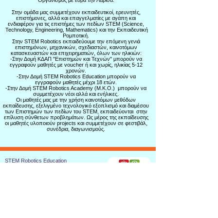
Οργανισμός με έδρα την Λάρισα.
Στην ομάδα μας συμμετέχουν εκπαιδευτικοί, ερευνητές,
επιστήμονες, αλλά και επαγγελματίες με αγάπη και
ενδιαφέρον για τις επιστήμες των πεδίων STEM (Science,
Technology, Engineering, Mathematics) και την Εκπαιδευτική
Ρομποτική.
Στην STEM Robotics εκπαιδεύουμε την επόμενη γενιά
επιστημόνων, μηχανικών, σχεδιαστών, καινοτόμων
κατασκευαστών και επιχειρηματιών, όλων των ηλικιών:
-Στην Δομή ΚΔΑΠ "Επιστημών και Τεχνών" μπορούν να
εγγραφούν μαθητές με voucher ή και χωρίς, ηλικίας 5-12
χρονών.
-Στην Δομή STEM Robotics Education μπορούν να
εγγραφούν μαθητές μέχρι 18 ετών.
-Στην Δομή STEM Robotics Academy (Μ.Κ.Ο.) μπορούν να
συμμετέχουν νέοι αλλά και ενήλικες.
Οι μαθητές μας με την χρήση καινοτόμων μεθόδων
εκπαίδευσης, εξελιγμένο τεχνολογικό εξοπλισμό και διαμέσου
των Επιστημών των πεδίων του STEM, εκπαιδεύονται στην
επίλυση σύνθετων προβλημάτων. Ως μέρος της εκπαίδευσης
οι μαθητές υλοποιούν projects και συμμετέχουν σε φεστιβάλ,
συνέδρια, διαγωνισμούς.
STEM Robotics Education
Εκπαιδευτικός Οργανισμός
Ηρώων Πολυτεχνείου 194,3 ορ., Λάρισα
2410280081
Δομή ΚΔΑΠ
Ηρώων Πολυτεχνείου 194,2 ορ., Λάρισα
6937750244