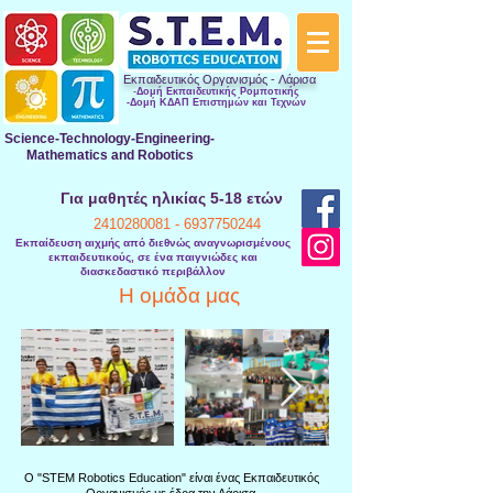
Εκπαιδευτικός Οργανισμός -
Λάρισα
-
Δομή Εκπαιδευτικής Ρομποτικής
-Δομή ΚΔΑΠ Επιστημών και Τεχνών
Science-Technology-Engineering-
Mathematics and Robotics
Για μαθητές ηλικίας 5-18 ετών
2410280081 -
6937750244
Εκπαίδευση αιχμής από διεθνώς αναγνωρισμένους
εκπαιδευτικούς, σε ένα παιγνιώδες και
διασκεδαστικό περιβάλλον
Η ομάδα μας
Ο "STEM Robotics Education" είναι ένας Εκπαιδευτικός